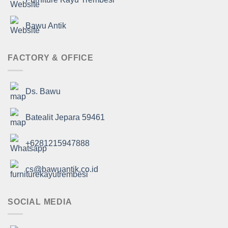
Bawu Antik
FACTORY & OFFICE
Ds. Bawu
Batealit Jepara 59461
+6281215947888
cs@bawuantik.co.id
SOCIAL MEDIA