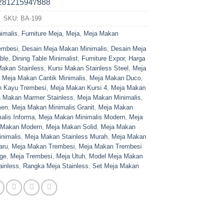
SKU:
BA-199
imalis
,
Furniture Meja
,
Meja
,
Meja Makan
embesi
,
Desain Meja Makan Minimalis
,
Desain Meja
ble
,
Dining Table Minimalist
,
Furniture Expor
,
Harga
Makan Stainless
,
Kursi Makan Stainless Steel
,
Meja
,
Meja Makan Cantik Minimalis
,
Meja Makan Duco
,
 Kayu Trembesi
,
Meja Makan Kursi 4
,
Meja Makan
 Makan Marmer Stainless
,
Meja Makan Minimalis
,
men
,
Meja Makan Minimalis Granit
,
Meja Makan
alis Informa
,
Meja Makan Minimalis Modern
,
Meja
 Makan Modern
,
Meja Makan Solid
,
Meja Makan
nimalis
,
Meja Makan Stainless Murah
,
Meja Makan
aru
,
Meja Makan Trembesi
,
Meja Makan Trembesi
dge
,
Meja Trembesi
,
Meja Utuh
,
Model Meja Makan
ainless
,
Rangka Meja Stainless
,
Set Meja Makan