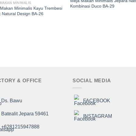
Meja Makan Minimalis Jepara Nat
MAKAN MINIMALIS
Kombinasi Duco BA-29
 Makan Minimalis Kayu Trembesi
k Natural Design BA-26
CTORY & OFFICE
SOCIAL MEDIA
Ds. Bawu
FACEBOOK
Batealit Jepara 59461
INSTAGRAM
+6281215947888