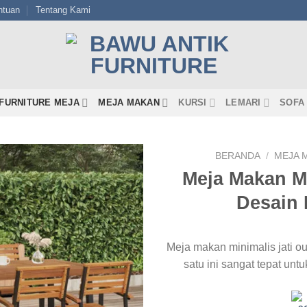
ntuan
Tentang Kami
FURNITURE MEJA
MEJA MAKAN
KURSI
LEMARI
SOFA
BERANDA
/
MEJA 
Meja Makan Mi
Desain
Meja makan minimalis jati 
satu ini sangat tepat unt