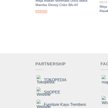
Meja Makan Minimalis Duco Black
MEJA 
Mamba Glossy Color BA-43
Meja
Klasi
Dinilai
5.00
dari 5
PARTNERSHIP
FA
TOKOPEDIA
SHOPEE
Furniture Kayu Trembesi