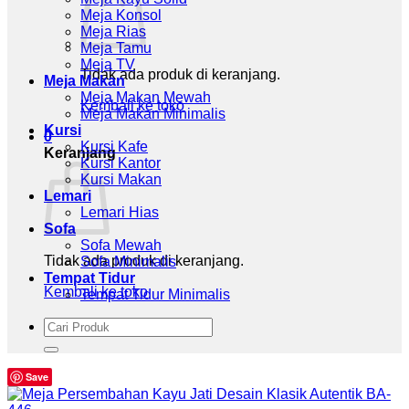
Meja Konsol
Meja Rias
Meja Tamu
Meja TV
Tidak ada produk di keranjang.
Meja Makan
Meja Makan Mewah
Kembali ke toko
Meja Makan Minimalis
Kursi
0
Kursi Kafe
Keranjang
Kursi Kantor
Kursi Makan
Lemari
Lemari Hias
Sofa
Sofa Mewah
Tidak ada produk di keranjang.
Sofa Minimalis
Tempat Tidur
Kembali ke toko
Tempat Tidur Minimalis
Pencarian
untuk:
Save