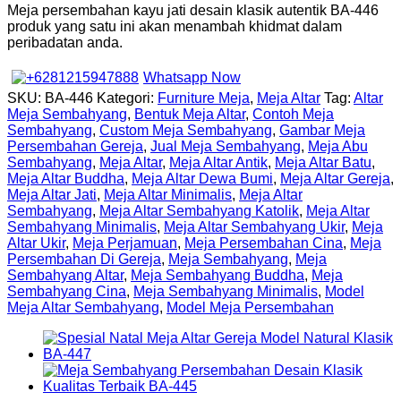
Meja persembahan kayu jati desain klasik autentik BA-446
produk yang satu ini akan menambah khidmat dalam
peribadatan anda.
Whatsapp Now
SKU:
BA-446
Kategori:
Furniture Meja
,
Meja Altar
Tag:
Altar
Meja Sembahyang
,
Bentuk Meja Altar
,
Contoh Meja
Sembahyang
,
Custom Meja Sembahyang
,
Gambar Meja
Persembahan Gereja
,
Jual Meja Sembahyang
,
Meja Abu
Sembahyang
,
Meja Altar
,
Meja Altar Antik
,
Meja Altar Batu
,
Meja Altar Buddha
,
Meja Altar Dewa Bumi
,
Meja Altar Gereja
,
Meja Altar Jati
,
Meja Altar Minimalis
,
Meja Altar
Sembahyang
,
Meja Altar Sembahyang Katolik
,
Meja Altar
Sembahyang Minimalis
,
Meja Altar Sembahyang Ukir
,
Meja
Altar Ukir
,
Meja Perjamuan
,
Meja Persembahan Cina
,
Meja
Persembahan Di Gereja
,
Meja Sembahyang
,
Meja
Sembahyang Altar
,
Meja Sembahyang Buddha
,
Meja
Sembahyang Cina
,
Meja Sembahyang Minimalis
,
Model
Meja Altar Sembahyang
,
Model Meja Persembahan