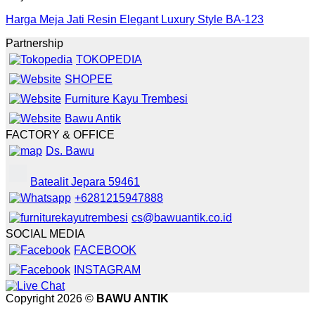
Harga Meja Jati Resin Elegant Luxury Style BA-123
Partnership
TOKOPEDIA
SHOPEE
Furniture Kayu Trembesi
Bawu Antik
FACTORY & OFFICE
Ds. Bawu
Batealit Jepara 59461
+6281215947888
cs@bawuantik.co.id
SOCIAL MEDIA
FACEBOOK
INSTAGRAM
Copyright 2026 ©
BAWU ANTIK
Bufet & Drawer