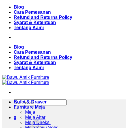
Skip
Blog
to
Cara Pemesanan
content
Refund and Returns Policy
Syarat & Ketentuan
Tentang Kami
Blog
Cara Pemesanan
Refund and Returns Policy
Syarat & Ketentuan
Tentang Kami
Pencarian
Bufet & Drawer
untuk:
Furniture Meja
Meja
Meja Altar
0
Meja Direksi
Meja Kayu Solid