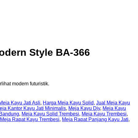
odern Style BA-366
ihat modern futuristik.
eja Kayu Jati Asli
,
Harga Meja Kayu Solid
,
Jual Meja Kayu
eja Kantor Kayu Jati Minimalis
,
Meja Kayu Diy
,
Meja Kayu
 Bandung
,
Meja Kayu Solid Trembesi
,
Meja Kayu Trembesi
,
Meja Rapat Kayu Trembesi
,
Meja Rapat Panjang Kayu Jati
,