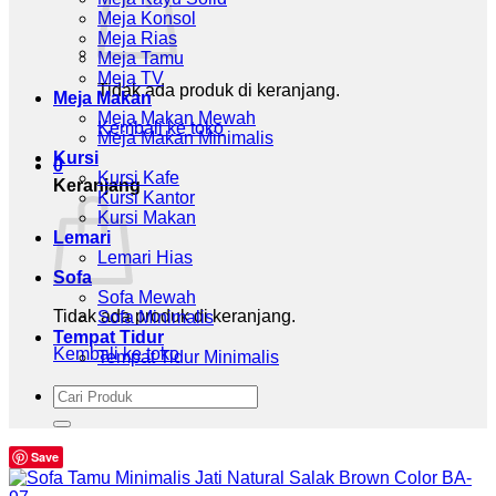
Meja Konsol
Meja Rias
Meja Tamu
Meja TV
Tidak ada produk di keranjang.
Meja Makan
Meja Makan Mewah
Kembali ke toko
Meja Makan Minimalis
Kursi
0
Kursi Kafe
Keranjang
Kursi Kantor
Kursi Makan
Lemari
Lemari Hias
Sofa
Sofa Mewah
Tidak ada produk di keranjang.
Sofa Minimalis
Tempat Tidur
Kembali ke toko
Tempat Tidur Minimalis
Pencarian
untuk:
Save