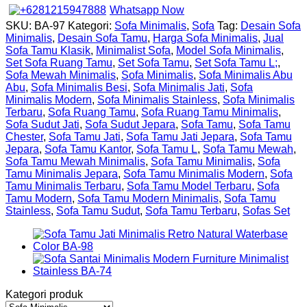
Whatsapp Now
SKU:
BA-97
Kategori:
Sofa Minimalis
,
Sofa
Tag:
Desain Sofa
Minimalis
,
Desain Sofa Tamu
,
Harga Sofa Minimalis
,
Jual
Sofa Tamu Klasik
,
Minimalist Sofa
,
Model Sofa Minimalis
,
Set Sofa Ruang Tamu
,
Set Sofa Tamu
,
Set Sofa Tamu L;
,
Sofa Mewah Minimalis
,
Sofa Minimalis
,
Sofa Minimalis Abu
Abu
,
Sofa Minimalis Besi
,
Sofa Minimalis Jati
,
Sofa
Minimalis Modern
,
Sofa Minimalis Stainless
,
Sofa Minimalis
Terbaru
,
Sofa Ruang Tamu
,
Sofa Ruang Tamu Minimalis
,
Sofa Sudut Jati
,
Sofa Sudut Jepara
,
Sofa Tamu
,
Sofa Tamu
Chester
,
Sofa Tamu Jati
,
Sofa Tamu Jati Jepara
,
Sofa Tamu
Jepara
,
Sofa Tamu Kantor
,
Sofa Tamu L
,
Sofa Tamu Mewah
,
Sofa Tamu Mewah Minimalis
,
Sofa Tamu Minimalis
,
Sofa
Tamu Minimalis Jepara
,
Sofa Tamu Minimalis Modern
,
Sofa
Tamu Minimalis Terbaru
,
Sofa Tamu Model Terbaru
,
Sofa
Tamu Modern
,
Sofa Tamu Modern Minimalis
,
Sofa Tamu
Stainless
,
Sofa Tamu Sudut
,
Sofa Tamu Terbaru
,
Sofas Set
Kategori produk