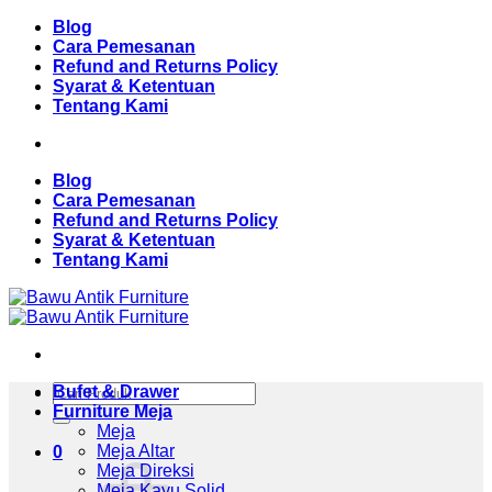
Skip
Blog
to
Cara Pemesanan
content
Refund and Returns Policy
Syarat & Ketentuan
Tentang Kami
Blog
Cara Pemesanan
Refund and Returns Policy
Syarat & Ketentuan
Tentang Kami
Pencarian
Bufet & Drawer
untuk:
Furniture Meja
Meja
Meja Altar
0
Meja Direksi
Meja Kayu Solid