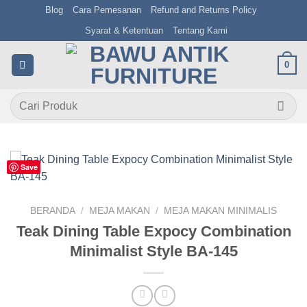
Skip
Blog
Cara Pemesanan
Refund and Returns Policy
to
Syarat & Ketentuan
Tentang Kami
content
0
Pencarian
untuk:
Save
BERANDA
/
MEJA MAKAN
/
MEJA MAKAN MINIMALIS
Teak Dining Table Expocy Combination
Minimalist Style BA-145