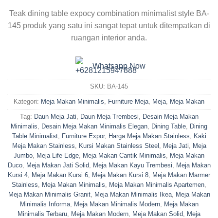
Teak dining table expocy combination minimalist style BA-
145 produk yang satu ini sangat tepat untuk ditempatkan di
ruangan interior anda.
Whatsapp Now
SKU:
BA-145
Kategori:
Meja Makan Minimalis
,
Furniture Meja
,
Meja
,
Meja Makan
Tag:
Daun Meja Jati
,
Daun Meja Trembesi
,
Desain Meja Makan
Minimalis
,
Desain Meja Makan Minimalis Elegan
,
Dining Table
,
Dining
Table Minimalist
,
Furniture Expor
,
Harga Meja Makan Stainless
,
Kaki
Meja Makan Stainless
,
Kursi Makan Stainless Steel
,
Meja Jati
,
Meja
Jumbo
,
Meja Life Edge
,
Meja Makan Cantik Minimalis
,
Meja Makan
Duco
,
Meja Makan Jati Solid
,
Meja Makan Kayu Trembesi
,
Meja Makan
Kursi 4
,
Meja Makan Kursi 6
,
Meja Makan Kursi 8
,
Meja Makan Marmer
Stainless
,
Meja Makan Minimalis
,
Meja Makan Minimalis Apartemen
,
Meja Makan Minimalis Granit
,
Meja Makan Minimalis Ikea
,
Meja Makan
Minimalis Informa
,
Meja Makan Minimalis Modern
,
Meja Makan
Minimalis Terbaru
,
Meja Makan Modern
,
Meja Makan Solid
,
Meja