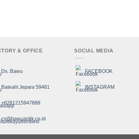
Dinilai
5.00
dari 5
CTORY & OFFICE
SOCIAL MEDIA
Ds. Bawu
FACEBOOK
Batealit Jepara 59461
INSTAGRAM
+6281215947888
cs@bawuantik.co.id