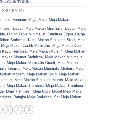
SKU:
BA-147
imalis
,
Furniture Meja
,
Meja
,
Meja Makan
embesi
,
Desain Meja Makan Minimalis
,
Desain Meja
ble
,
Dining Table Minimalist
,
Furniture Expor
,
Harga
Makan Stainless
,
Kursi Makan Stainless Steel
,
Meja
,
Meja Makan Cantik Minimalis
,
Meja Makan Duco
,
 Kayu Trembesi
,
Meja Makan Kursi 4
,
Meja Makan
 Makan Marmer Stainless
,
Meja Makan Minimalis
,
men
,
Meja Makan Minimalis Granit
,
Meja Makan
alis Informa
,
Meja Makan Minimalis Modern
,
Meja
 Makan Modern
,
Meja Makan Solid
,
Meja Makan
nimalis
,
Meja Makan Stainless Murah
,
Meja Makan
aru
,
Meja Makan Trembesi
,
Meja Makan Trembesi
dge
,
Meja Trembesi
,
Meja Utuh
,
Model Meja Makan
ainless
,
Rangka Meja Stainless
,
Set Meja Makan