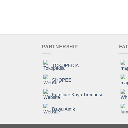
PARTNERSHIP
FA
TOKOPEDIA
SHOPEE
Furniture Kayu Trembesi
Bawu Antik