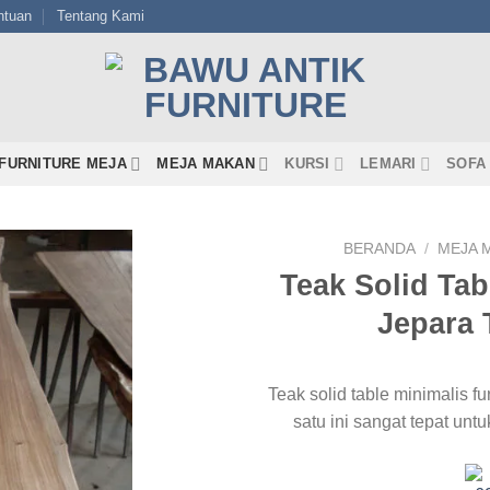
ntuan
Tentang Kami
FURNITURE MEJA
MEJA MAKAN
KURSI
LEMARI
SOFA
BERANDA
/
MEJA 
Teak Solid Tab
Jepara 
Teak solid table minimalis f
satu ini sangat tepat unt