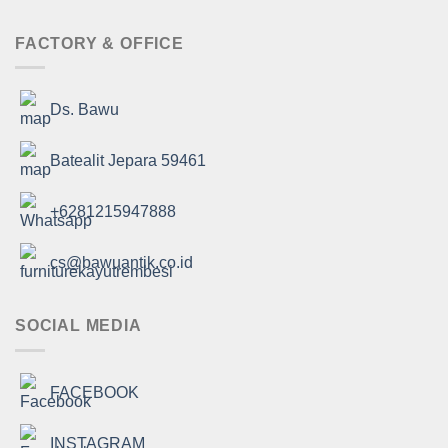
FACTORY & OFFICE
Ds. Bawu
Batealit Jepara 59461
+6281215947888
cs@bawuantik.co.id
SOCIAL MEDIA
FACEBOOK
INSTAGRAM