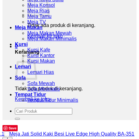
Meja Konsol
Meja Rias
Meja Tamu
Meja TV
Tidak ada produk di keranjang.
Meja Makan
Meja Makan Mewah
Kembali ke toko
Meja Makan Minimalis
Kursi
0
Kursi Kafe
Keranjang
Kursi Kantor
Kursi Makan
Lemari
Lemari Hias
Sofa
Sofa Mewah
Tidak ada produk di keranjang.
Sofa Minimalis
Tempat Tidur
Kembali ke toko
Tempat Tidur Minimalis
Pencarian
untuk:
Save