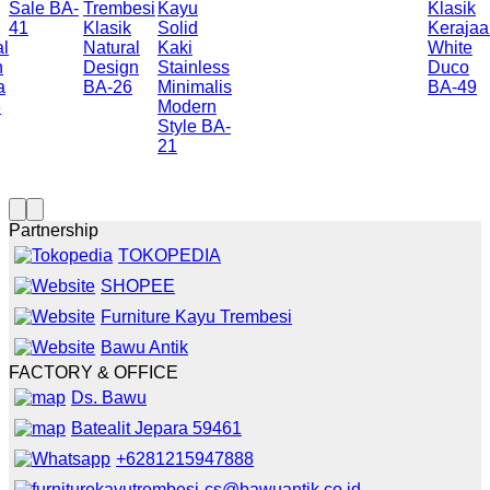
Sale BA-
Trembesi
Kayu
Klasik
k
41
Klasik
Solid
Kerajaa
al
Natural
Kaki
White
n
Design
Stainless
Duco
a
BA-26
Minimalis
BA-49
3
Modern
Style BA-
21
Partnership
TOKOPEDIA
SHOPEE
Furniture Kayu Trembesi
Bawu Antik
FACTORY & OFFICE
Ds. Bawu
Batealit Jepara 59461
+6281215947888
cs@bawuantik.co.id