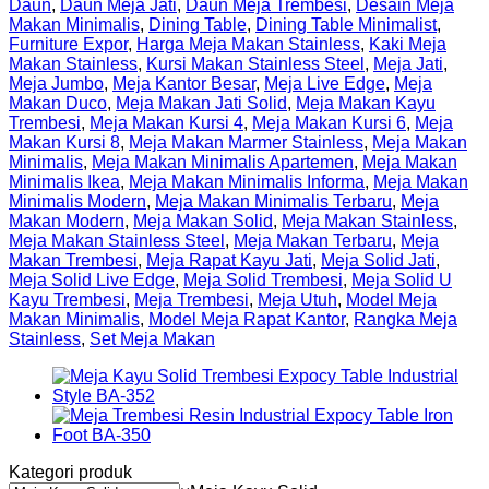
Daun
,
Daun Meja Jati
,
Daun Meja Trembesi
,
Desain Meja
Makan Minimalis
,
Dining Table
,
Dining Table Minimalist
,
Furniture Expor
,
Harga Meja Makan Stainless
,
Kaki Meja
Makan Stainless
,
Kursi Makan Stainless Steel
,
Meja Jati
,
Meja Jumbo
,
Meja Kantor Besar
,
Meja Live Edge
,
Meja
Makan Duco
,
Meja Makan Jati Solid
,
Meja Makan Kayu
Trembesi
,
Meja Makan Kursi 4
,
Meja Makan Kursi 6
,
Meja
Makan Kursi 8
,
Meja Makan Marmer Stainless
,
Meja Makan
Minimalis
,
Meja Makan Minimalis Apartemen
,
Meja Makan
Minimalis Ikea
,
Meja Makan Minimalis Informa
,
Meja Makan
Minimalis Modern
,
Meja Makan Minimalis Terbaru
,
Meja
Makan Modern
,
Meja Makan Solid
,
Meja Makan Stainless
,
Meja Makan Stainless Steel
,
Meja Makan Terbaru
,
Meja
Makan Trembesi
,
Meja Rapat Kayu Jati
,
Meja Solid Jati
,
Meja Solid Live Edge
,
Meja Solid Trembesi
,
Meja Solid U
Kayu Trembesi
,
Meja Trembesi
,
Meja Utuh
,
Model Meja
Makan Minimalis
,
Model Meja Rapat Kantor
,
Rangka Meja
Stainless
,
Set Meja Makan
Kategori produk