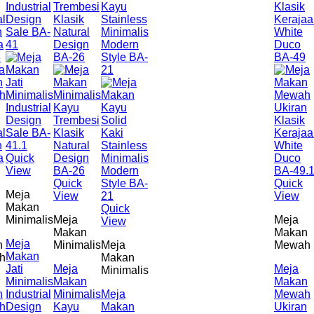
Quick
View
Quick
Quick
Meja
View
View
Makan
Quick
Minimalis
Meja
Meja
View
Makan
Makan
Meja
n
Minimalis
Meja
Mewah
Makan
h
Makan
Jati
Meja
Meja
Minimalis
Minimalis
Makan
Makan
n
Industrial
Minimalis
Meja
Mewah
h
Design
Kayu
Makan
Ukiran