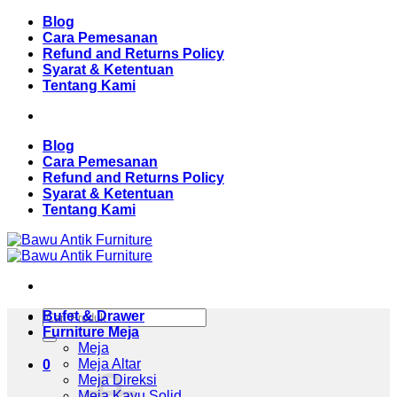
Skip
Blog
to
Cara Pemesanan
content
Refund and Returns Policy
Syarat & Ketentuan
Tentang Kami
Blog
Cara Pemesanan
Refund and Returns Policy
Syarat & Ketentuan
Tentang Kami
Pencarian
Bufet & Drawer
untuk:
Furniture Meja
Meja
Meja Altar
0
Meja Direksi
Meja Kayu Solid