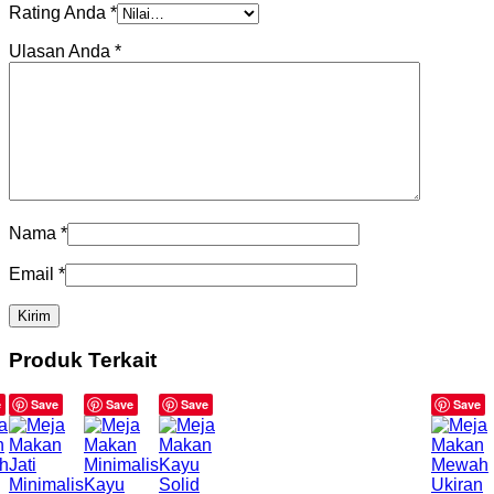
Rating Anda
*
Ulasan Anda
*
Nama
*
Email
*
Produk Terkait
e
Save
Save
Save
Save