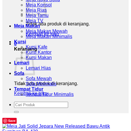
Meja Konsol
Meja Rias
Meja Tamu
Meja TV
Tidak ada produk di keranjang.
Meja Makan
Meja Makan Mewah
Kembali ke toko
Meja Makan Minimalis
Kursi
0
Kursi Kafe
Keranjang
Kursi Kantor
Kursi Makan
Lemari
Lemari Hias
Sofa
Sofa Mewah
Tidak ada produk di keranjang.
Sofa Minimalis
Tempat Tidur
Kembali ke toko
Tempat Tidur Minimalis
Pencarian
untuk:
Save