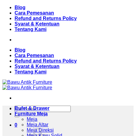
Skip
Blog
to
Cara Pemesanan
content
Refund and Returns Policy
Syarat & Ketentuan
Tentang Kami
Blog
Cara Pemesanan
Refund and Returns Policy
Syarat & Ketentuan
Tentang Kami
Pencarian
Bufet & Drawer
untuk:
Furniture Meja
Meja
Meja Altar
0
Meja Direksi
Meja Kayu Solid