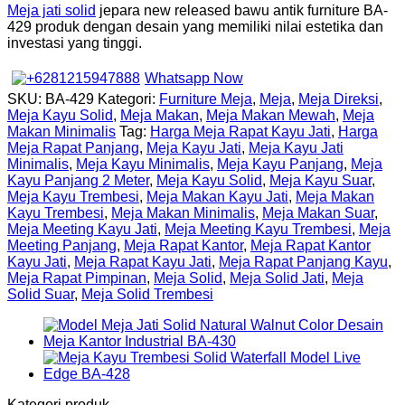
Meja jati solid
jepara new released bawu antik furniture BA-
429 produk dengan desain yang memiliki nilai estetika dan
investasi yang tinggi.
Whatsapp Now
SKU:
BA-429
Kategori:
Furniture Meja
,
Meja
,
Meja Direksi
,
Meja Kayu Solid
,
Meja Makan
,
Meja Makan Mewah
,
Meja
Makan Minimalis
Tag:
Harga Meja Rapat Kayu Jati
,
Harga
Meja Rapat Panjang
,
Meja Kayu Jati
,
Meja Kayu Jati
Minimalis
,
Meja Kayu Minimalis
,
Meja Kayu Panjang
,
Meja
Kayu Panjang 2 Meter
,
Meja Kayu Solid
,
Meja Kayu Suar
,
Meja Kayu Trembesi
,
Meja Makan Kayu Jati
,
Meja Makan
Kayu Trembesi
,
Meja Makan Minimalis
,
Meja Makan Suar
,
Meja Meeting Kayu Jati
,
Meja Meeting Kayu Trembesi
,
Meja
Meeting Panjang
,
Meja Rapat Kantor
,
Meja Rapat Kantor
Kayu Jati
,
Meja Rapat Kayu Jati
,
Meja Rapat Panjang Kayu
,
Meja Rapat Pimpinan
,
Meja Solid
,
Meja Solid Jati
,
Meja
Solid Suar
,
Meja Solid Trembesi
Kategori produk