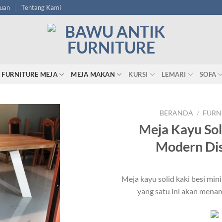
tuan
Tentang Kami
FURNITURE MEJA
MEJA MAKAN
KURSI
LEMARI
SOFA
BERANDA
/
FURN
Meja Kayu Sol
Modern Dis
Meja kayu solid kaki besi mi
yang satu ini akan mena