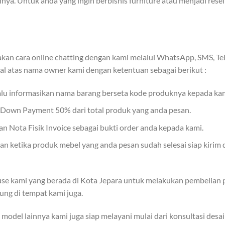
nya. Untuk anda yang ingin berbisnis furniture atau menjadi rese
an cara online chatting dengan kami melalui WhatsApp, SMS, Tel
al atas nama owner kami dengan ketentuan sebagai berikut :
lalu informasikan nama barang berseta kode produknya kepada kam
r Down Payment 50% dari total produk yang anda pesan.
 Nota Fisik Invoice sebagai bukti order anda kepada kami.
 ketika produk mebel yang anda pesan sudah selesai siap kirim 
se kami yang berada di Kota Jepara untuk melakukan pembelian p
ung di tempat kami juga.
odel lainnya kami juga siap melayani mulai dari konsultasi desa