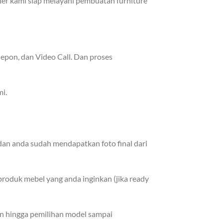
ller kami siap melayani pembuatan furniture
epon, dan Video Call. Dan proses
i.
dan anda sudah mendapatkan foto final dari
roduk mebel yang anda inginkan (jika ready
in hingga pemilihan model sampai