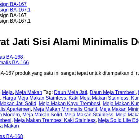
at Jati Sisi Alami Minimalis 
 BA-167 produk yang satu ini sangat tepat untuk ditempatkan di r
,
Meja
,
Meja Makan
Tag:
Daun Meja Jati
,
Daun Meja Trembesi
,
,
Harga Meja Makan Stainless
,
Kaki Meja Makan Stainless
,
Kur
Makan Jati Solid
,
Meja Makan Kayu Trembesi
,
Meja Makan Kur
lis Apartemen
,
Meja Makan Minimalis Granit
,
Meja Makan Minim
n Modern
,
Meja Makan Solid
,
Meja Makan Stainless
,
Meja Maka
mbesi
,
Meja Makan Trembesi Kaki Stainless
,
Meja Solid Life E
ja Makan