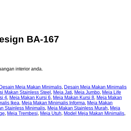
Design BA-167
uangan interior anda.
Desain Meja Makan Minimalis
,
Desain Meja Makan Minimalis
si Makan Stainless Steel
,
Meja Jati
,
Meja Jumbo
,
Meja Life
si 4
,
Meja Makan Kursi 6
,
Meja Makan Kursi 8
,
Meja Makan
alis Ikea
,
Meja Makan Minimalis Informa
,
Meja Makan
n Stainless Minimalis
,
Meja Makan Stainless Murah
,
Meja
dge
,
Meja Trembesi
,
Meja Utuh
,
Model Meja Makan Minimalis
,