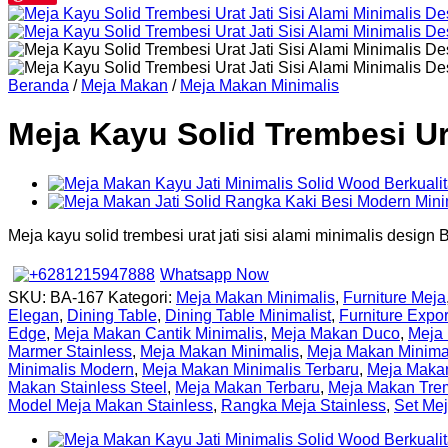
Beranda
/
Meja Makan
/
Meja Makan Minimalis
Meja Kayu Solid Trembesi Ur
Meja kayu solid trembesi urat jati sisi alami minimalis design
Whatsapp Now
SKU:
BA-167
Kategori:
Meja Makan Minimalis
,
Furniture Meja
Elegan
,
Dining Table
,
Dining Table Minimalist
,
Furniture Expor
Edge
,
Meja Makan Cantik Minimalis
,
Meja Makan Duco
,
Meja 
Marmer Stainless
,
Meja Makan Minimalis
,
Meja Makan Minima
Minimalis Modern
,
Meja Makan Minimalis Terbaru
,
Meja Maka
Makan Stainless Steel
,
Meja Makan Terbaru
,
Meja Makan Tre
Model Meja Makan Stainless
,
Rangka Meja Stainless
,
Set Me