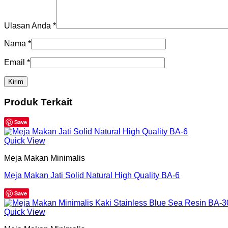
Ulasan Anda
*
Nama
*
Email
*
Produk Terkait
Save
Quick View
Meja Makan Minimalis
Meja Makan Jati Solid Natural High Quality BA-6
Save
Quick View