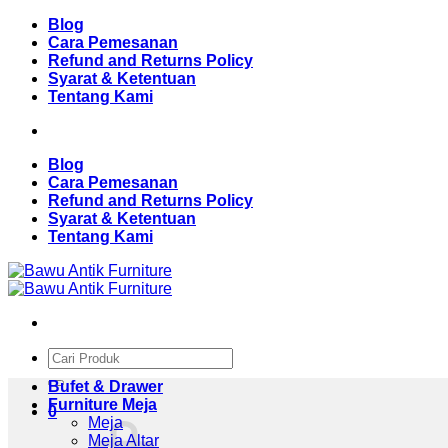
Skip
Blog
to
Cara Pemesanan
content
Refund and Returns Policy
Syarat & Ketentuan
Tentang Kami
Blog
Cara Pemesanan
Refund and Returns Policy
Syarat & Ketentuan
Tentang Kami
Pencarian
untuk:
Bufet & Drawer
Furniture Meja
0
Meja
Meja Altar