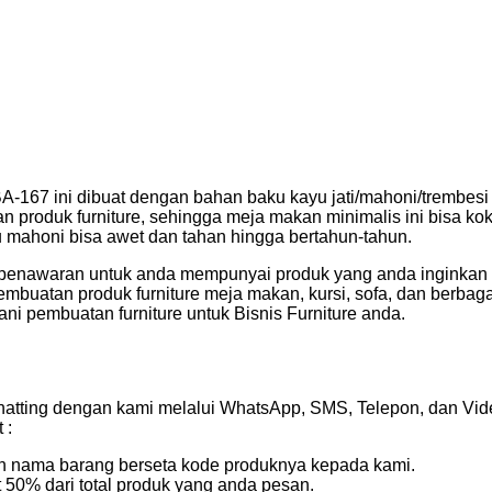
A-167 ini dibuat dengan bahan baku kayu jati/mahoni/trembesi
an produk furniture, sehingga meja makan minimalis ini bisa ko
au mahoni bisa awet dan tahan hingga bertahun-tahun.
penawaran untuk anda mempunyai produk yang anda inginkan d
mbuatan produk furniture meja makan, kursi, sofa, dan berbag
yani pembuatan furniture untuk Bisnis Furniture anda.
atting dengan kami melalui WhatsApp, SMS, Telepon, dan Vide
 :
kan nama barang berseta kode produknya kepada kami.
50% dari total produk yang anda pesan.