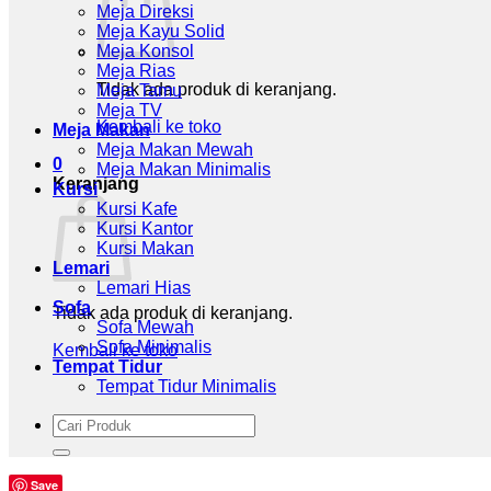
Meja Direksi
Meja Kayu Solid
Meja Konsol
Meja Rias
Tidak ada produk di keranjang.
Meja Tamu
Meja TV
Kembali ke toko
Meja Makan
Meja Makan Mewah
0
Meja Makan Minimalis
Keranjang
Kursi
Kursi Kafe
Kursi Kantor
Kursi Makan
Lemari
Lemari Hias
Sofa
Tidak ada produk di keranjang.
Sofa Mewah
Sofa Minimalis
Kembali ke toko
Tempat Tidur
Tempat Tidur Minimalis
Pencarian
untuk:
Save