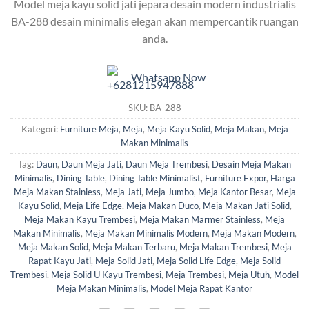
Model meja kayu solid jati jepara desain modern industrialis
BA-288 desain minimalis elegan akan mempercantik ruangan
anda.
Whatsapp Now
SKU:
BA-288
Kategori:
Furniture Meja
,
Meja
,
Meja Kayu Solid
,
Meja Makan
,
Meja
Makan Minimalis
Tag:
Daun
,
Daun Meja Jati
,
Daun Meja Trembesi
,
Desain Meja Makan
Minimalis
,
Dining Table
,
Dining Table Minimalist
,
Furniture Expor
,
Harga
Meja Makan Stainless
,
Meja Jati
,
Meja Jumbo
,
Meja Kantor Besar
,
Meja
Kayu Solid
,
Meja Life Edge
,
Meja Makan Duco
,
Meja Makan Jati Solid
,
Meja Makan Kayu Trembesi
,
Meja Makan Marmer Stainless
,
Meja
Makan Minimalis
,
Meja Makan Minimalis Modern
,
Meja Makan Modern
,
Meja Makan Solid
,
Meja Makan Terbaru
,
Meja Makan Trembesi
,
Meja
Rapat Kayu Jati
,
Meja Solid Jati
,
Meja Solid Life Edge
,
Meja Solid
Trembesi
,
Meja Solid U Kayu Trembesi
,
Meja Trembesi
,
Meja Utuh
,
Model
Meja Makan Minimalis
,
Model Meja Rapat Kantor