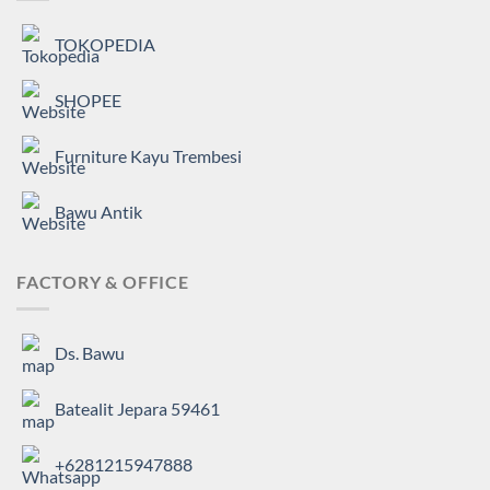
TOKOPEDIA
SHOPEE
Furniture Kayu Trembesi
Bawu Antik
FACTORY & OFFICE
Ds. Bawu
Batealit Jepara 59461
+6281215947888