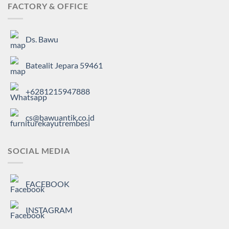
FACTORY & OFFICE
Ds. Bawu
Batealit Jepara 59461
+6281215947888
cs@bawuantik.co.id
SOCIAL MEDIA
FACEBOOK
INSTAGRAM