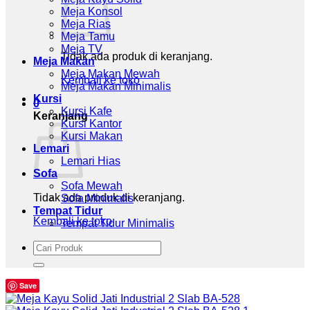
Meja Konsol
Meja Rias
Meja Tamu
Meja TV
Tidak ada produk di keranjang.
Meja Makan
Meja Makan Mewah
Kembali ke toko
Meja Makan Minimalis
Kursi
0
Kursi Kafe
Keranjang
Kursi Kantor
Kursi Makan
Lemari
Lemari Hias
Sofa
Sofa Mewah
Tidak ada produk di keranjang.
Sofa Minimalis
Tempat Tidur
Kembali ke toko
Tempat Tidur Minimalis
Pencarian
untuk:
Save