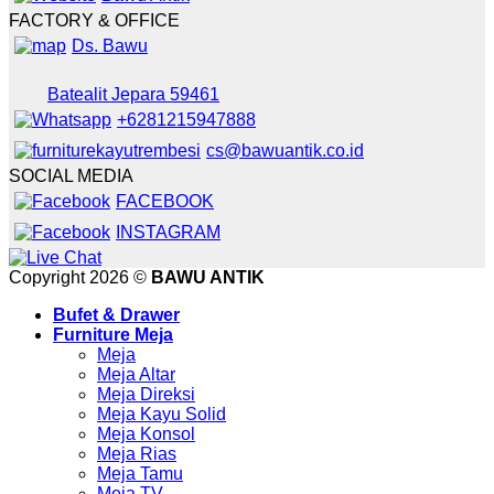
FACTORY & OFFICE
Ds. Bawu
Batealit Jepara 59461
+6281215947888
cs@bawuantik.co.id
SOCIAL MEDIA
FACEBOOK
INSTAGRAM
Copyright 2026 ©
BAWU ANTIK
Bufet & Drawer
Furniture Meja
Meja
Meja Altar
Meja Direksi
Meja Kayu Solid
Meja Konsol
Meja Rias
Meja Tamu
Meja TV