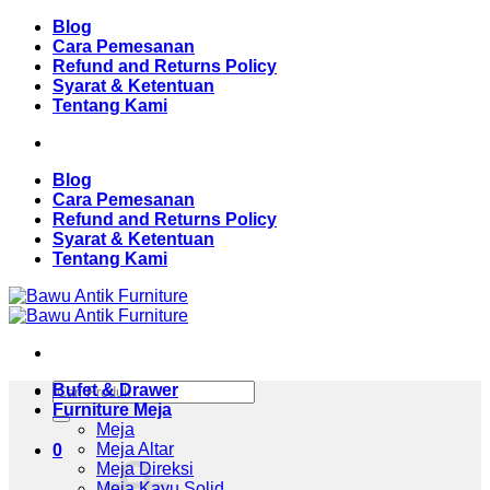
Skip
Blog
to
Cara Pemesanan
content
Refund and Returns Policy
Syarat & Ketentuan
Tentang Kami
Blog
Cara Pemesanan
Refund and Returns Policy
Syarat & Ketentuan
Tentang Kami
Pencarian
Bufet & Drawer
untuk:
Furniture Meja
Meja
Meja Altar
0
Meja Direksi
Meja Kayu Solid