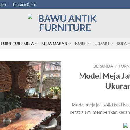
tuan
Tentang Kami
FURNITURE MEJA
MEJA MAKAN
KURSI
LEMARI
SOFA
BERANDA
/
FURN
Model Meja Jati
Ukuran
Model meja jati solid kaki be
serat alami memberikan kesan 