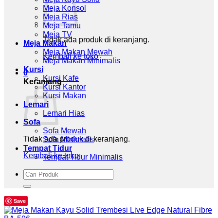
Meja Konsol
Meja Rias
Meja Tamu
Meja TV
Tidak ada produk di keranjang.
Meja Makan
Meja Makan Mewah
Kembali ke toko
Meja Makan Minimalis
Kursi
0
Kursi Kafe
Keranjang
Kursi Kantor
Kursi Makan
Lemari
Lemari Hias
Sofa
Sofa Mewah
Tidak ada produk di keranjang.
Sofa Minimalis
Tempat Tidur
Kembali ke toko
Tempat Tidur Minimalis
Pencarian
untuk:
Save