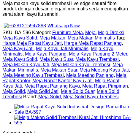
Meja makan kayu solid trembesi live edge natural fibre
produk dengan desain elegant minimalis serta menonjolkan
serat alami kayu itu sendiri.
Whatsapp Now
SKU:
BA-596
Kategori:
Furniture Meja
,
Meja
,
Meja Direksi
,
Meja Kayu Solid
,
Meja Makan
,
Meja Makan Minimalis
Tag:
Harga Meja Rapat Kayu Jati
,
Harga Meja Rapat Panjang
,
Meja Kayu Jati
,
Meja Kayu Jati Minimalis
,
Meja Kayu
Minimalis
,
Meja Kayu Panjang
,
Meja Kayu Panjang 2 Meter
,
Meja Kayu Solid
,
Meja Kayu Suar
,
Meja Kayu Trembesi
,
Meja Makan Kayu Jati
,
Meja Makan Kayu Trembesi
,
Meja
Makan Minimalis
,
Meja Makan Suar
,
Meja Meeting Kayu Jati
,
Meja Meeting Kayu Trembesi
,
Meja Meeting Panjang
,
Meja
Rapat Kantor
,
Meja Rapat Kantor Kayu Jati
,
Meja Rapat
Kayu Jati
,
Meja Rapat Panjang Kayu
,
Meja Rapat Pimpinan
,
Meja Solid
,
Meja Solid Jati
,
Meja Solid Suar
,
Meja Solid
Trembesi
Brand:
Meja Solid
,
Meja Solid Kayu Trembesi
Kategori produk