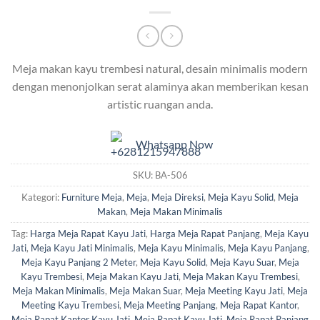
Meja makan kayu trembesi natural, desain minimalis modern
dengan menonjolkan serat alaminya akan memberikan kesan
artistic ruangan anda.
Whatsapp Now
SKU:
BA-506
Kategori:
Furniture Meja
,
Meja
,
Meja Direksi
,
Meja Kayu Solid
,
Meja
Makan
,
Meja Makan Minimalis
Tag:
Harga Meja Rapat Kayu Jati
,
Harga Meja Rapat Panjang
,
Meja Kayu
Jati
,
Meja Kayu Jati Minimalis
,
Meja Kayu Minimalis
,
Meja Kayu Panjang
,
Meja Kayu Panjang 2 Meter
,
Meja Kayu Solid
,
Meja Kayu Suar
,
Meja
Kayu Trembesi
,
Meja Makan Kayu Jati
,
Meja Makan Kayu Trembesi
,
Meja Makan Minimalis
,
Meja Makan Suar
,
Meja Meeting Kayu Jati
,
Meja
Meeting Kayu Trembesi
,
Meja Meeting Panjang
,
Meja Rapat Kantor
,
Meja Rapat Kantor Kayu Jati
,
Meja Rapat Kayu Jati
,
Meja Rapat Panjang