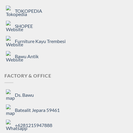
TOKOPEDIA
SHOPEE
Furniture Kayu Trembesi
Bawu Antik
FACTORY & OFFICE
Ds. Bawu
Batealit Jepara 59461
+6281215947888