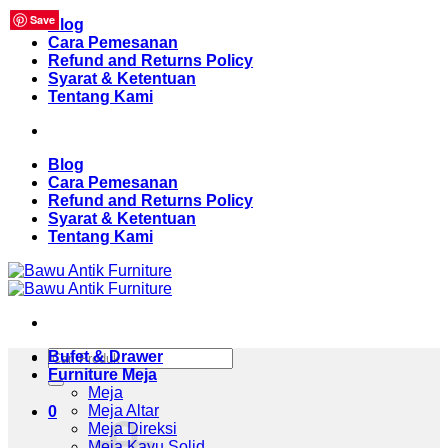
Save
Save
Save
Save
Save
Save
Save
Save
Save
Skip
Blog
to
Cara Pemesanan
content
Refund and Returns Policy
Syarat & Ketentuan
Tentang Kami
Blog
Cara Pemesanan
Refund and Returns Policy
Syarat & Ketentuan
Tentang Kami
Pencarian
Bufet & Drawer
untuk:
Furniture Meja
Meja
Meja Altar
0
Meja Direksi
Meja Kayu Solid