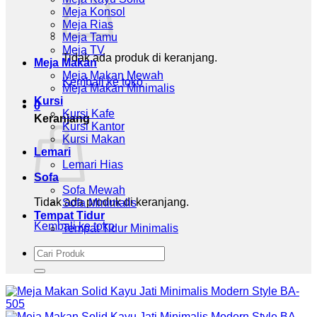
Meja Konsol
Meja Rias
Meja Tamu
Meja TV
Tidak ada produk di keranjang.
Meja Makan
Meja Makan Mewah
Kembali ke toko
Meja Makan Minimalis
Kursi
0
Kursi Kafe
Keranjang
Kursi Kantor
Kursi Makan
Lemari
Lemari Hias
Sofa
Sofa Mewah
Tidak ada produk di keranjang.
Sofa Minimalis
Tempat Tidur
Kembali ke toko
Tempat Tidur Minimalis
Pencarian
untuk: