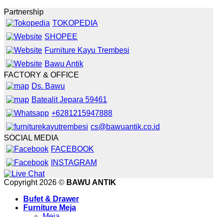
Partnership
TOKOPEDIA
SHOPEE
Furniture Kayu Trembesi
Bawu Antik
FACTORY & OFFICE
Ds. Bawu
Batealit Jepara 59461
+6281215947888
cs@bawuantik.co.id
SOCIAL MEDIA
FACEBOOK
INSTAGRAM
Copyright 2026 ©
BAWU ANTIK
Bufet & Drawer
Furniture Meja
Meja