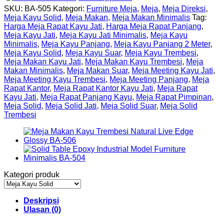
SKU:
BA-505
Kategori:
Furniture Meja
,
Meja
,
Meja Direksi
,
Meja Kayu Solid
,
Meja Makan
,
Meja Makan Minimalis
Tag:
Harga Meja Rapat Kayu Jati
,
Harga Meja Rapat Panjang
,
Meja Kayu Jati
,
Meja Kayu Jati Minimalis
,
Meja Kayu
Minimalis
,
Meja Kayu Panjang
,
Meja Kayu Panjang 2 Meter
,
Meja Kayu Solid
,
Meja Kayu Suar
,
Meja Kayu Trembesi
,
Meja Makan Kayu Jati
,
Meja Makan Kayu Trembesi
,
Meja
Makan Minimalis
,
Meja Makan Suar
,
Meja Meeting Kayu Jati
,
Meja Meeting Kayu Trembesi
,
Meja Meeting Panjang
,
Meja
Rapat Kantor
,
Meja Rapat Kantor Kayu Jati
,
Meja Rapat
Kayu Jati
,
Meja Rapat Panjang Kayu
,
Meja Rapat Pimpinan
,
Meja Solid
,
Meja Solid Jati
,
Meja Solid Suar
,
Meja Solid
Trembesi
Kategori produk
Deskripsi
Ulasan (0)