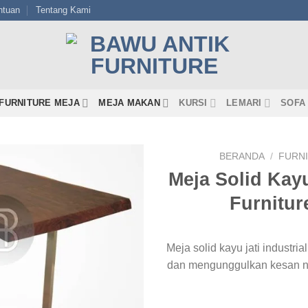
ntuan
Tentang Kami
FURNITURE MEJA
MEJA MAKAN
KURSI
LEMARI
SOFA
BERANDA
/
FURN
Meja Solid Kayu
Furnitur
Meja solid kayu jati industri
dan mengunggulkan kesan n