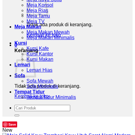
Meja Konsol
Meja Rias
Meja Tamu
Meja TV
Tidak ada produk di keranjang.
Meja Makan
Meja Makan Mewah
Kembali ke toko
Meja Makan Minimalis
Kursi
0
Kursi Kafe
Keranjang
Kursi Kantor
Kursi Makan
Lemari
Lemari Hias
Sofa
Sofa Mewah
Tidak ada produk di keranjang.
Sofa Minimalis
Tempat Tidur
Kembali ke toko
Tempat Tidur Minimalis
Pencarian
untuk:
Save
New