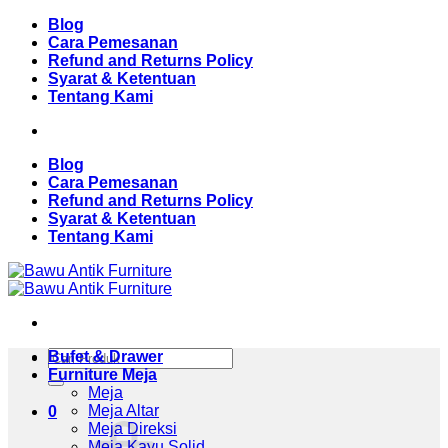
Skip
Blog
to
Cara Pemesanan
content
Refund and Returns Policy
Syarat & Ketentuan
Tentang Kami
Blog
Cara Pemesanan
Refund and Returns Policy
Syarat & Ketentuan
Tentang Kami
Pencarian
Bufet & Drawer
untuk:
Furniture Meja
Meja
Meja Altar
0
Meja Direksi
Meja Kayu Solid