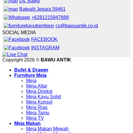
Ds. Bawu
Batealit Jepara 59461
+6281215947888
cs@bawuantik.co.id
SOCIAL MEDIA
FACEBOOK
INSTAGRAM
Copyright 2026 ©
BAWU ANTIK
Bufet & Drawer
Furniture Meja
Meja
Meja Altar
Meja Direksi
Meja Kayu Solid
Meja Konsol
Meja Rias
Meja Tamu
Meja TV
Meja Makan
Meja Makan Mewah