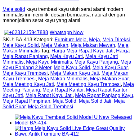
Meja solid
kayu trembesi kayu utuh serat alami modern
minimalis ini memiliki desain bernuansa natural dengan
menonjolkan serat kayu yang alami.
Whatsapp Now
SKU:
BA-413
Kategori:
Furniture Meja
,
Meja
,
Meja Direksi
,
Meja Kayu Solid
,
Meja Makan
,
Meja Makan Mewah
,
Meja
Makan Minimalis
Tag:
Harga Meja Rapat Kayu Jati
,
Harga
Meja Rapat Panjang
,
Meja Kayu Jati
,
Meja Kayu Jati
Minimalis
,
Meja Kayu Minimalis
,
Meja Kayu Panjang
,
Meja
Kayu Panjang 2 Meter
,
Meja Kayu Solid
,
Meja Kayu Suar
,
Meja Kayu Trembesi
,
Meja Makan Kayu Jati
,
Meja Makan
Kayu Trembesi
,
Meja Makan Minimalis
,
Meja Makan Suar
,
Meja Meeting Kayu Jati
,
Meja Meeting Kayu Trembesi
,
Meja
Meeting Panjang
,
Meja Rapat Kantor
,
Meja Rapat Kantor
Kayu Jati
,
Meja Rapat Kayu Jati
,
Meja Rapat Panjang Kayu
,
Meja Rapat Pimpinan
,
Meja Solid
,
Meja Solid Jati
,
Meja
Solid Suar
,
Meja Solid Trembesi