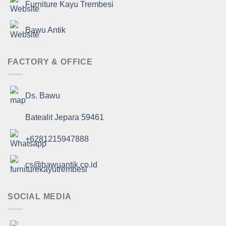
Furniture Kayu Trembesi
Bawu Antik
FACTORY & OFFICE
Ds. Bawu
Batealit Jepara 59461
+6281215947888
cs@bawuantik.co.id
SOCIAL MEDIA