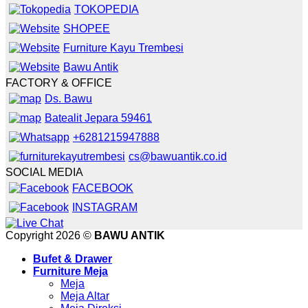
TOKOPEDIA
SHOPEE
Furniture Kayu Trembesi
Bawu Antik
FACTORY & OFFICE
Ds. Bawu
Batealit Jepara 59461
+6281215947888
cs@bawuantik.co.id
SOCIAL MEDIA
FACEBOOK
INSTAGRAM
Copyright 2026 ©
BAWU ANTIK
Bufet & Drawer
Furniture Meja
Meja
Meja Altar