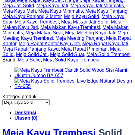
Harga Meja Rapat Kayu Jati
,
Harga Meja Rapat Panjang
,
Meja Jati Solid
,
Meja Kayu Jati
,
Meja Kayu Jati Minimalis
,
Meja Kayu Meh
,
Meja Kayu Minimalis
,
Meja Kayu Panjang
,
Meja Kayu Panjang 2 Meter
,
Meja Kayu Solid
,
Meja Kayu
Suar
,
Meja Kayu Trembesi
,
Meja Makan Jati Solid
,
Meja
Makan Kayu Jati
,
Meja Makan Kayu Trembesi
,
Meja Makan
Minimalis
,
Meja Makan Suar
,
Meja Meeting Kayu Jati
,
Meja
Meeting Kayu Trembesi
,
Meja Meeting Panjang
,
Meja Rapat
Kantor
,
Meja Rapat Kantor Kayu Jati
,
Meja Rapat Kayu Jati
,
Meja Rapat Panjang Kayu
,
Meja Rapat Pimpinan
,
Meja
Solid
,
Meja Solid Jati
,
Meja Solid Suar
,
Meja Solid Trembesi
Brand:
Meja Solid
,
Meja Solid Kayu Trembesi
Kategori produk
Deskripsi
Ulasan (0)
Meja Kayu Trembesi
Solid