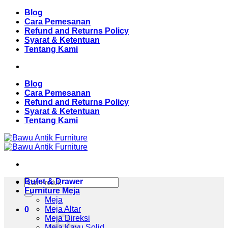
Skip
Blog
to
Cara Pemesanan
content
Refund and Returns Policy
Syarat & Ketentuan
Tentang Kami
Blog
Cara Pemesanan
Refund and Returns Policy
Syarat & Ketentuan
Tentang Kami
Pencarian
Bufet & Drawer
untuk:
Furniture Meja
Meja
Meja Altar
0
Meja Direksi
Meja Kayu Solid