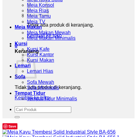
Meja Konsol
Meja Rias
Meja Tamu
Meja TV
Tidak ada produk di keranjang.
Meja Makan
Meja Makan Mewah
Kembali ke toko
Meja Makan Minimalis
Kursi
0
Kursi Kafe
Keranjang
Kursi Kantor
Kursi Makan
Lemari
Lemari Hias
Sofa
Sofa Mewah
Tidak ada produk di keranjang.
Sofa Minimalis
Tempat Tidur
Kembali ke toko
Tempat Tidur Minimalis
Pencarian
untuk:
Save