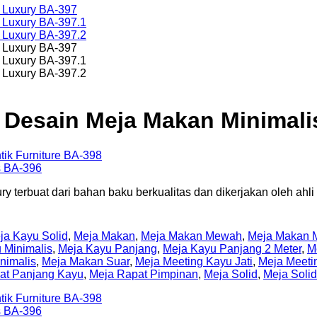
 Desain Meja Makan Minimali
 terbuat dari bahan baku berkualitas dan dikerjakan oleh ahli 
ja Kayu Solid
,
Meja Makan
,
Meja Makan Mewah
,
Meja Makan M
 Minimalis
,
Meja Kayu Panjang
,
Meja Kayu Panjang 2 Meter
,
M
nimalis
,
Meja Makan Suar
,
Meja Meeting Kayu Jati
,
Meja Meeti
at Panjang Kayu
,
Meja Rapat Pimpinan
,
Meja Solid
,
Meja Solid