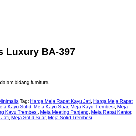
s Luxury BA-397
dalam bidang furniture.
inimalis
Tag:
Harga Meja Rapat Kayu Jati
,
Harga Meja Rapat
eja Kayu Solid
,
Meja Kayu Suar
,
Meja Kayu Trembesi
,
Meja
ng Kayu Trembesi
,
Meja Meeting Panjang
,
Meja Rapat Kantor
,
 Jati
,
Meja Solid Suar
,
Meja Solid Trembesi