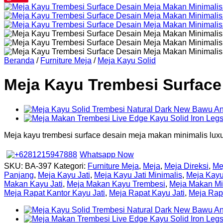
Beranda
/
Furniture Meja
/
Meja Kayu Solid
Meja Kayu Trembesi Surface
Meja kayu trembesi surface desain meja makan minimalis luxury
Whatsapp Now
SKU:
BA-397
Kategori:
Furniture Meja
,
Meja
,
Meja Direksi
,
Me
Panjang
,
Meja Kayu Jati
,
Meja Kayu Jati Minimalis
,
Meja Kayu
Makan Kayu Jati
,
Meja Makan Kayu Trembesi
,
Meja Makan Mi
Meja Rapat Kantor Kayu Jati
,
Meja Rapat Kayu Jati
,
Meja Rap