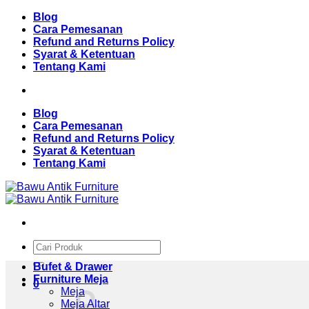
Skip
Blog
to
Cara Pemesanan
content
Refund and Returns Policy
Syarat & Ketentuan
Tentang Kami
Blog
Cara Pemesanan
Refund and Returns Policy
Syarat & Ketentuan
Tentang Kami
Pencarian
untuk:
Bufet & Drawer
Furniture Meja
0
Meja
Meja Altar