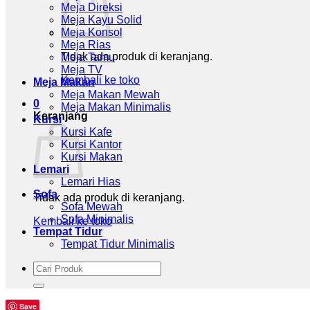
Meja Direksi
Meja Kayu Solid
Meja Konsol
Meja Rias
Tidak ada produk di keranjang.
Meja Tamu
Meja TV
Kembali ke toko
Meja Makan
Meja Makan Mewah
0
Meja Makan Minimalis
Keranjang
Kursi
Kursi Kafe
Kursi Kantor
Kursi Makan
Lemari
Lemari Hias
Sofa
Tidak ada produk di keranjang.
Sofa Mewah
Sofa Minimalis
Kembali ke toko
Tempat Tidur
Tempat Tidur Minimalis
Pencarian
untuk:
Save