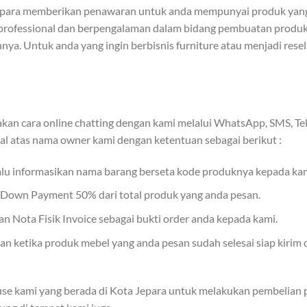
epara memberikan penawaran untuk anda mempunyai produk yang 
professional dan berpengalaman dalam bidang pembuatan produk f
nya. Untuk anda yang ingin berbisnis furniture atau menjadi rese
an cara online chatting dengan kami melalui WhatsApp, SMS, Tel
al atas nama owner kami dengan ketentuan sebagai berikut :
lalu informasikan nama barang berseta kode produknya kepada kam
r Down Payment 50% dari total produk yang anda pesan.
 Nota Fisik Invoice sebagai bukti order anda kepada kami.
 ketika produk mebel yang anda pesan sudah selesai siap kirim 
se kami yang berada di Kota Jepara untuk melakukan pembelian p