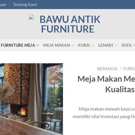
tuan
Tentang Kami
FURNITURE MEJA
MEJA MAKAN
KURSI
LEMARI
SOFA
BERANDA
/
FURN
Meja Makan Me
Kualita
Meja makan mewah kayu utu
memiliki nilai investasi yang 