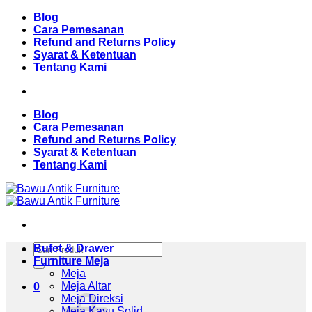
Skip
Blog
to
Cara Pemesanan
content
Refund and Returns Policy
Syarat & Ketentuan
Tentang Kami
Blog
Cara Pemesanan
Refund and Returns Policy
Syarat & Ketentuan
Tentang Kami
Pencarian
Bufet & Drawer
untuk:
Furniture Meja
Meja
Meja Altar
0
Meja Direksi
Meja Kayu Solid