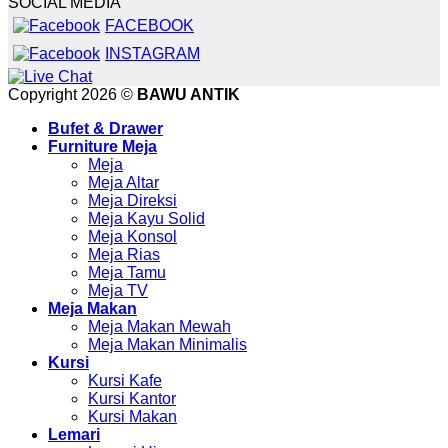
SOCIAL MEDIA
FACEBOOK
INSTAGRAM
Copyright 2026 ©
BAWU ANTIK
Bufet & Drawer
Furniture Meja
Meja
Meja Altar
Meja Direksi
Meja Kayu Solid
Meja Konsol
Meja Rias
Meja Tamu
Meja TV
Meja Makan
Meja Makan Mewah
Meja Makan Minimalis
Kursi
Kursi Kafe
Kursi Kantor
Kursi Makan
Lemari