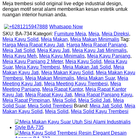
Meja trembesi solid original live edge industrial design,
dengan motif serat alami memberikan kesan estetik untuk
ruangan interior hunian anda.
Whatsapp Now
SKU:
BA-734
Kategori:
Furniture Meja
,
Meja
,
Meja Direksi
,
Meja Kayu Solid
,
Meja Makan
,
Meja Makan Minimalis
Tag:
Harga Meja Rapat Kayu Jati
,
Harga Meja Rapat Panjang
,
Meja Jati Solid
,
Meja Kayu Jati
,
Meja Kayu Jati Minimalis
,
Meja Kayu Meh
,
Meja Kayu Minimalis
,
Meja Kayu Panjang
,
Meja Kayu Panjang 2 Meter
,
Meja Kayu Solid
,
Meja Kayu
Suar
,
Meja Kayu Trembesi
,
Meja Makan Jati Solid
,
Meja
Makan Kayu Jati
,
Meja Makan Kayu Solid
,
Meja Makan Kayu
Trembesi
,
Meja Makan Minimalis
,
Meja Makan Suar
,
Meja
Meeting Kayu Jati
,
Meja Meeting Kayu Trembesi
,
Meja
Meeting Panjang
,
Meja Rapat Kantor
,
Meja Rapat Kantor
Kayu Jati
,
Meja Rapat Kayu Jati
,
Meja Rapat Panjang Kayu
,
Meja Rapat Pimpinan
,
Meja Solid
,
Meja Solid Jati
,
Meja
Solid Suar
,
Meja Solid Trembesi
Brand:
Meja Jati Solid
,
Meja
Makan Kayu Solid
,
Meja Solid
,
Meja Solid Kayu Trembesi