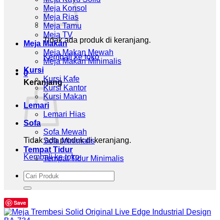
Meja Konsol
Meja Rias
Meja Tamu
Meja TV
Tidak ada produk di keranjang.
Meja Makan
Meja Makan Mewah
Kembali ke toko
Meja Makan Minimalis
Kursi
0
Kursi Kafe
Keranjang
Kursi Kantor
Kursi Makan
Lemari
Lemari Hias
Sofa
Sofa Mewah
Tidak ada produk di keranjang.
Sofa Minimalis
Tempat Tidur
Kembali ke toko
Tempat Tidur Minimalis
Pencarian
untuk:
Save