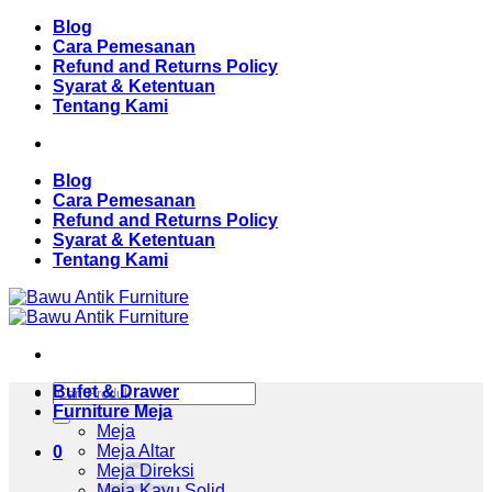
Skip
Blog
to
Cara Pemesanan
content
Refund and Returns Policy
Syarat & Ketentuan
Tentang Kami
Blog
Cara Pemesanan
Refund and Returns Policy
Syarat & Ketentuan
Tentang Kami
Pencarian
Bufet & Drawer
untuk:
Furniture Meja
Meja
Meja Altar
0
Meja Direksi
Meja Kayu Solid