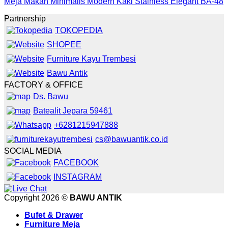
Meja Makan Minimalis Modern Kaki Stainless Elegant BA-48
Partnership
TOKOPEDIA
SHOPEE
Furniture Kayu Trembesi
Bawu Antik
FACTORY & OFFICE
Ds. Bawu
Batealit Jepara 59461
+6281215947888
cs@bawuantik.co.id
SOCIAL MEDIA
FACEBOOK
INSTAGRAM
Copyright 2026 ©
BAWU ANTIK
Bufet & Drawer
Furniture Meja