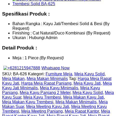
Spesifikasi Produk :
Bahan Rangka : Kayu Jati/Trembesi Solid & Besi (By
Request)
Finishing : Cat Natural/Duco Kombinasi (By Request)
Ukuran : Hubungi Admin
Detail Produk :
Meja : 1 Piece
(By Request)
Whatsapp Now
SKU:
BA-626
Kategori:
Furniture Meja
,
Meja Kayu Solid
,
Meja Makan
,
Meja Makan Minimalis
Tag:
Harga Meja Rapat
Kayu Jati
,
Harga Meja Rapat Panjang
,
Meja Kayu Jati
,
Meja
Kayu Jati Minimalis
,
Meja Kayu Minimalis
,
Meja Kayu
Panjang
,
Meja Kayu Panjang 2 Meter
,
Meja Kayu Solid
,
Meja
Kayu Suar
,
Meja Kayu Trembesi
,
Meja Makan Kayu Jati
,
Meja Makan Kayu Trembesi
,
Meja Makan Minimalis
,
Meja
Makan Suar
,
Meja Meeting Kayu Jati
,
Meja Meeting Kayu
Trembesi
,
Meja Meeting Panjang
,
Meja Rapat Kantor
,
Meja
Rapat Kantor Kayu Jati
,
Meja Rapat Kayu Jati
,
Meja Rapat