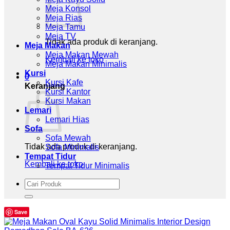
Meja Konsol
Meja Rias
Meja Tamu
Meja TV
Tidak ada produk di keranjang.
Meja Makan
Meja Makan Mewah
Kembali ke toko
Meja Makan Minimalis
Kursi
0
Kursi Kafe
Keranjang
Kursi Kantor
Kursi Makan
Lemari
Lemari Hias
Sofa
Sofa Mewah
Tidak ada produk di keranjang.
Sofa Minimalis
Tempat Tidur
Kembali ke toko
Tempat Tidur Minimalis
Pencarian
untuk:
Save