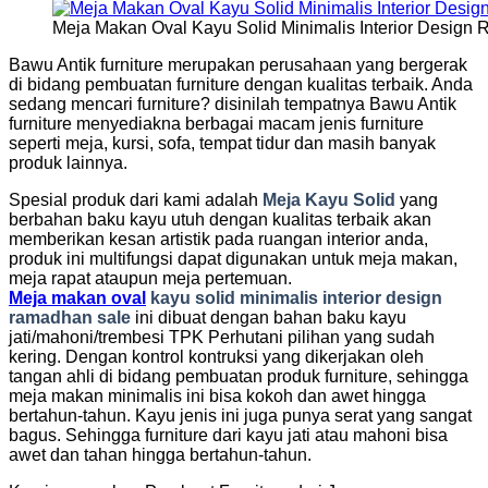
Meja Makan Oval Kayu Solid Minimalis Interior Desig
Bawu Antik furniture merupakan perusahaan yang bergerak
di bidang pembuatan furniture dengan kualitas terbaik. Anda
sedang mencari furniture? disinilah tempatnya Bawu Antik
furniture menyediakna berbagai macam jenis furniture
seperti meja, kursi, sofa, tempat tidur dan masih banyak
produk lainnya.
Spesial produk dari kami adalah
Meja Kayu
S
olid
yang
berbahan baku kayu utuh dengan kualitas terbaik akan
memberikan kesan artistik pada ruangan interior anda,
produk ini multifungsi dapat digunakan untuk meja makan,
meja rapat ataupun meja pertemuan.
Meja makan oval
kayu solid minimalis interior design
ramadhan sale
ini dibuat dengan bahan baku kayu
jati/mahoni/trembesi TPK Perhutani pilihan yang sudah
kering. Dengan kontrol kontruksi yang dikerjakan oleh
tangan ahli di bidang pembuatan produk furniture, sehingga
meja makan minimalis ini bisa kokoh dan awet hingga
bertahun-tahun. Kayu jenis ini juga punya serat yang sangat
bagus. Sehingga furniture dari kayu jati atau mahoni bisa
awet dan tahan hingga bertahun-tahun.