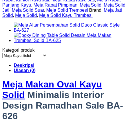
Panjang Kayu
,
Meja Rapat Pimpinan
,
Meja Solid
,
Meja Solid
Jati
,
Meja Solid Suar
,
Meja Solid Trembesi
Brand:
Meja Jati
Solid
,
Meja Solid
,
Meja Solid Kayu Trembesi
Kategori produk
Deskripsi
Ulasan (0)
Meja Makan Oval Kayu
Solid
Minimalis Interior
Design Ramadhan Sale BA-
626