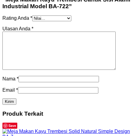
Industrial Model BA-722”
Rating Anda
*
Ulasan Anda
*
Nama
*
Email
*
Produk Terkait
Save