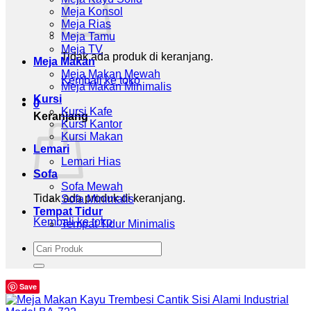
Meja Konsol
Meja Rias
Meja Tamu
Meja TV
Tidak ada produk di keranjang.
Meja Makan
Meja Makan Mewah
Kembali ke toko
Meja Makan Minimalis
Kursi
0
Kursi Kafe
Keranjang
Kursi Kantor
Kursi Makan
Lemari
Lemari Hias
Sofa
Sofa Mewah
Tidak ada produk di keranjang.
Sofa Minimalis
Tempat Tidur
Kembali ke toko
Tempat Tidur Minimalis
Pencarian
untuk:
Save