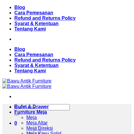
Skip
Blog
to
Cara Pemesanan
content
Refund and Returns Policy
Syarat & Ketentuan
Tentang Kami
Blog
Cara Pemesanan
Refund and Returns Policy
Syarat & Ketentuan
Tentang Kami
Pencarian
Bufet & Drawer
untuk:
Furniture Meja
Meja
Meja Altar
0
Meja Direksi
Meja Kayu Solid