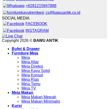
+6281215947888
cs@bawuantik.co.id
SOCIAL MEDIA
FACEBOOK
INSTAGRAM
Copyright 2026 ©
BAWU ANTIK
Bufet & Drawer
Furniture Meja
Meja
Meja Altar
Meja Direksi
Meja Kayu Solid
Meja Konsol
Meja Rias
Meja Tamu
Meja TV
Meja Makan
Meja Makan Mewah
Meja Makan Minimalis
Kursi