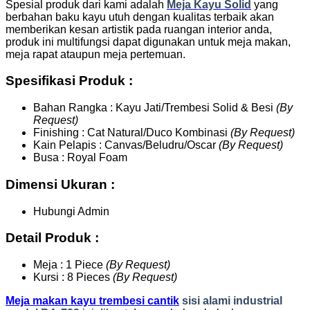
Spesial produk dari kami adalah
Meja Kayu
S
olid
yang
berbahan baku kayu utuh dengan kualitas terbaik akan
memberikan kesan artistik pada ruangan interior anda,
produk ini multifungsi dapat digunakan untuk meja makan,
meja rapat ataupun meja pertemuan.
Spesifikasi Produk :
Bahan Rangka : Kayu Jati/Trembesi Solid & Besi
(By
Request)
Finishing : Cat Natural/Duco Kombinasi
(By Request)
Kain Pelapis : Canvas/Beludru/Oscar
(By Request)
Busa : Royal Foam
Dimensi Ukuran :
Hubungi Admin
Detail Produk :
Meja : 1 Piece
(By Request)
Kursi : 8 Pieces
(By Request)
Meja makan kayu trembesi cantik
sisi alami industrial