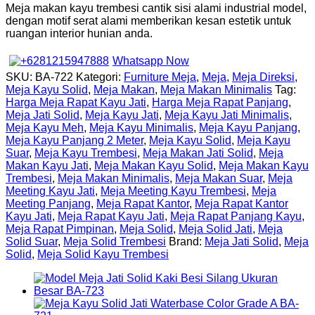
Meja makan kayu trembesi cantik sisi alami industrial model,
dengan motif serat alami memberikan kesan estetik untuk
ruangan interior hunian anda.
Whatsapp Now
SKU:
BA-722
Kategori:
Furniture Meja
,
Meja
,
Meja Direksi
,
Meja Kayu Solid
,
Meja Makan
,
Meja Makan Minimalis
Tag:
Harga Meja Rapat Kayu Jati
,
Harga Meja Rapat Panjang
,
Meja Jati Solid
,
Meja Kayu Jati
,
Meja Kayu Jati Minimalis
,
Meja Kayu Meh
,
Meja Kayu Minimalis
,
Meja Kayu Panjang
,
Meja Kayu Panjang 2 Meter
,
Meja Kayu Solid
,
Meja Kayu
Suar
,
Meja Kayu Trembesi
,
Meja Makan Jati Solid
,
Meja
Makan Kayu Jati
,
Meja Makan Kayu Solid
,
Meja Makan Kayu
Trembesi
,
Meja Makan Minimalis
,
Meja Makan Suar
,
Meja
Meeting Kayu Jati
,
Meja Meeting Kayu Trembesi
,
Meja
Meeting Panjang
,
Meja Rapat Kantor
,
Meja Rapat Kantor
Kayu Jati
,
Meja Rapat Kayu Jati
,
Meja Rapat Panjang Kayu
,
Meja Rapat Pimpinan
,
Meja Solid
,
Meja Solid Jati
,
Meja
Solid Suar
,
Meja Solid Trembesi
Brand:
Meja Jati Solid
,
Meja
Solid
,
Meja Solid Kayu Trembesi